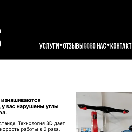
УСЛУГИ
ОТЗЫВЫ
908
О НАС
КОНТАКТЫ
УСЛУГИ
ОТЗЫВЫ
908
О НАС
КОНТАК
о изнашиваются
, у вас нарушены углы
ал.
тенде. Технология 3D дает
корость работы в 2 раза.